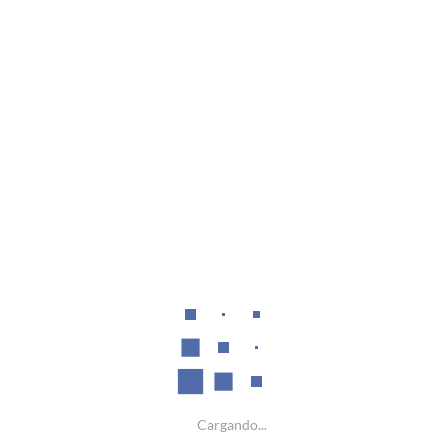
(current)
« Primera
«
13
14
15
»
Última »
desde el
131
hasta el
140
de un total de
352
Contactos
Villavicencio (Meta)
+57 (314)595 5973
Cargando...