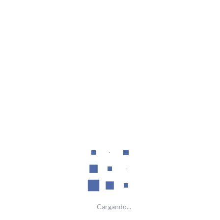
(current)
« Primera
«
23
24
25
»
Última »
desde el
231
hasta el
240
de un total de
352
Contactos
Villavicencio (Meta)
+57 (314)595 5973
Cargando...