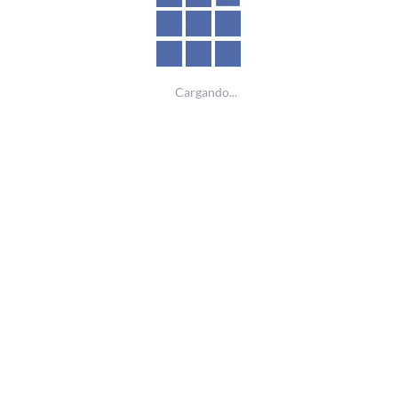
17
2
Cargando...
Modems compatibles
Dispositivos
Bloqueados
Últimos
Artículos