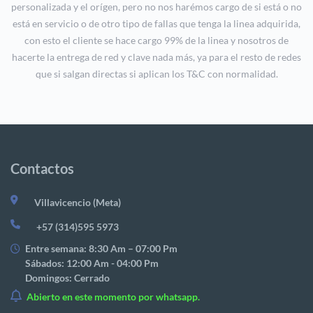
personalizada y el orígen, pero no nos harémos cargo de si está o no
está en servicio o de otro tipo de fallas que tenga la linea adquirida,
con esto el cliente se hace cargo 99% de la linea y nosotros de
hacerte la entrega de red y clave nada más, ya para el resto de redes
que si salgan directas si aplican los T&C con normalidad.
Contactos
Villavicencio (Meta)
+57 (314)595 5973
Entre semana: 8:30 Am – 07:00 Pm
Sábados: 12:00 Am - 04:00 Pm
Domingos: Cerrado
Abierto en este momento por whatsapp.