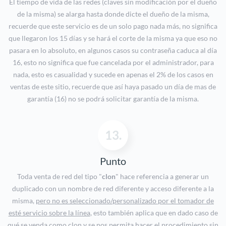
El tiempo de vida de las redes (claves sin modificación por el dueño
de la misma) se alarga hasta donde dicte el dueño de la misma,
recuerde que este servicio es de un solo pago nada más, no significa
que llegaron los 15 días y se hará el corte de la misma ya que eso no
pasara en lo absoluto, en algunos casos su contraseña caduca al día
16, esto no significa que fue cancelada por el administrador, para
nada, esto es casualidad y sucede en apenas el 2% de los casos en
ventas de este sitio, recuerde que así haya pasado un día de mas de
garantía (16) no se podrá solicitar garantía de la misma.
13.
Punto
Toda venta de red del tipo "
clon
" hace referencia a generar un
duplicado con un nombre de red diferente y acceso diferente a la
misma,
pero no es seleccionado/personalizado por el tomador de
esté servicio sobre la línea
, esto también aplica que en dado caso de
qué se venda como clon y se nos permita hacer el procedimiento sin